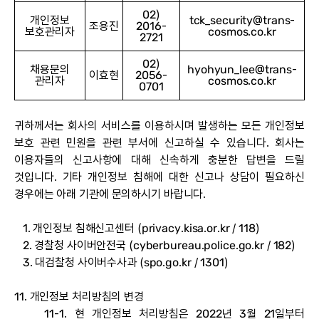
02)
개인정보
tck_security@trans-
조용진
2016-
보호관리자
cosmos.co.kr
2721
02)
채용문의
hyohyun_lee@trans-
이효현
2056-
관리자
cosmos.co.kr
0701
귀하께서는 회사의 서비스를 이용하시며 발생하는 모든 개인정보
보호 관련 민원을 관련 부서에 신고하실 수 있습니다. 회사는
이용자들의 신고사항에 대해 신속하게 충분한 답변을 드릴
것입니다. 기타 개인정보 침해에 대한 신고나 상담이 필요하신
경우에는 아래 기관에 문의하시기 바랍니다.
1. 개인정보 침해신고센터 (
privacy.kisa.or.kr
/ 118)
2. 경찰청 사이버안전국 (
cyberbureau.police.go.kr
/ 182)
3. 대검찰청 사이버수사과 (
spo.go.kr
/ 1301)
11. 개인정보 처리방침의 변경
11-1. 현 개인정보 처리방침은 2022년 3월 21일부터