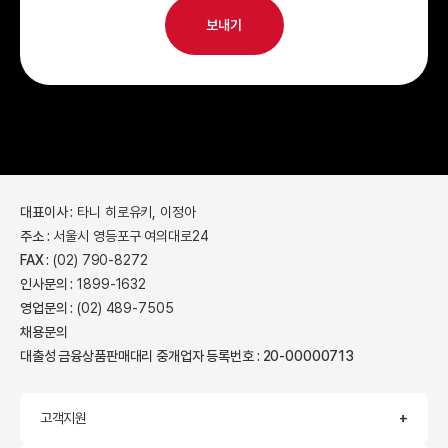
2.2 마케팅, 광고에의 활용 이벤트 및 광고성 정보 제공 및 참
보내기
여기회 제공, 회원의 서비스 이용에 대한 통계를 목적으로 개인
정보를 활용합니다.
이용자가 제공한 모든 정보는 목적에 필요한 용도 이외로는 사
용되지 않으며 이용 목적이 변경될 시에는 사전 동의를 구할 것
입니다.
3. 개인정보의 보유 및 이용기간
㈜트랜스코스모스코리아는 '2. 개인정보의 수집 및 이용 목
적'의 재화 또는 서비스를 제공하는 기간에만 이용자의 개인정
보를 보유 및 이용하게 됩니다.
개인정보의 수집 및 이용 목적을 달성하게 된 경우 해당 개인정
보를 지체 없이 파기합니다.
대표이사 :
타니 히로유키, 이정아
4. 동의를 거부할 권리 및 동의 거부에 따른 불이익
주소 :
서울시 영등포구 여의대로24
이용자는 개인정보의 수집, 이용 등과 관련한 위 사항에 대하여
FAX :
(02) 790-8272
원하지 않는 경우 동의를 거부할 수 있습니다. 다만, 동의하지
않을 경우 서비스 이용이 제한될 수 있습니다.
인사문의 :
1899-1632
영업문의 :
(02) 489-7505
채용문의
대출성 금융상품판매대리 중개업자 등록번호 : 20-00000713
고객지원